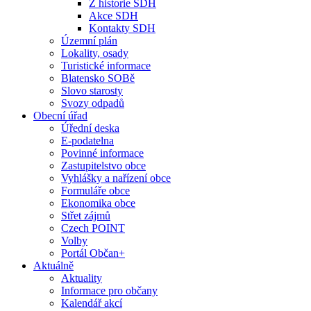
Z historie SDH
Akce SDH
Kontakty SDH
Územní plán
Lokality, osady
Turistické informace
Blatensko SOBě
Slovo starosty
Svozy odpadů
Obecní úřad
Úřední deska
E-podatelna
Povinné informace
Zastupitelstvo obce
Vyhlášky a nařízení obce
Formuláře obce
Ekonomika obce
Střet zájmů
Czech POINT
Volby
Portál Občan+
Aktuálně
Aktuality
Informace pro občany
Kalendář akcí