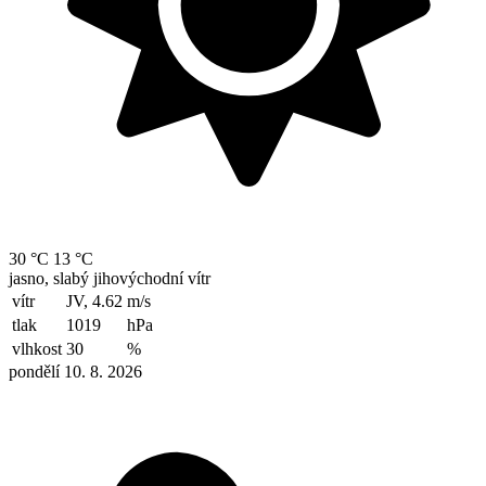
30 °C
13 °C
jasno, slabý jihovýchodní vítr
vítr
JV, 4.62
m/s
tlak
1019
hPa
vlhkost
30
%
pondělí 10. 8. 2026