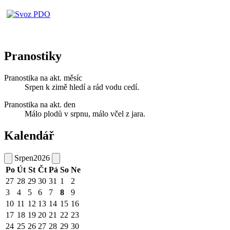
Pranostiky
Pranostika na akt. měsíc
Srpen k zimě hledí a rád vodu cedí.
Pranostika na akt. den
Málo plodů v srpnu, málo včel z jara.
Kalendář
Srpen
2026
Po
Út
St
Čt
Pá
So
Ne
27
28
29
30
31
1
2
3
4
5
6
7
8
9
10
11
12
13
14
15
16
17
18
19
20
21
22
23
24
25
26
27
28
29
30