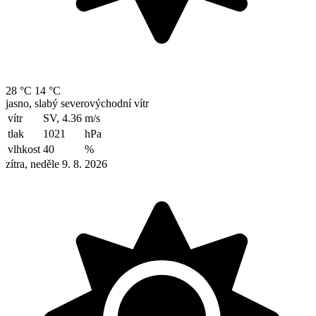
28 °C
14 °C
jasno, slabý severovýchodní vítr
vítr
SV, 4.36
m/s
tlak
1021
hPa
vlhkost
40
%
zítra, neděle 9. 8. 2026