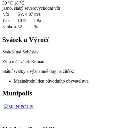
30 °C
18 °C
jasno, slabý severovýchodní vítr
vítr
SV, 4.87
m/s
tlak
1019
hPa
vlhkost
32
%
Svátek a Výročí
Svátek má
Soběslav
Zítra má svátek
Roman
Státní svátky a významné dny na zítřek:
Mezinárodní den původního obyvatelstva
Munipolis