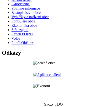
E-podatelna
Povinné informace
Zastupitelstvo obce
Vyhlášky a nařízení obce
Formuláře obce
Ekonomika obce
Střet zájmů
Czech POINT
Volby
Portál Občan+
Odkazy
Svozy TDO