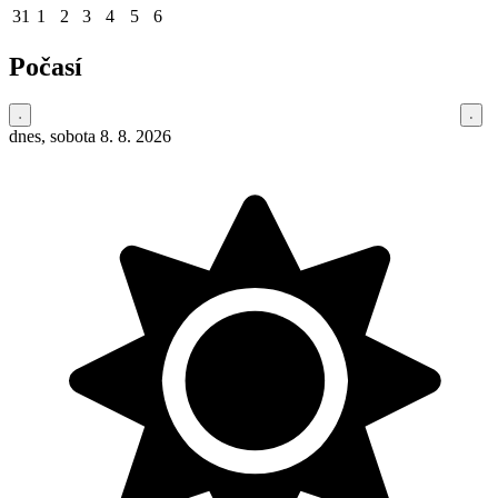
31
1
2
3
4
5
6
Počasí
dnes, sobota 8. 8. 2026