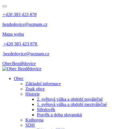
+420 383 423 878
bezdedovice@seznam.cz
Mapa webu
+420 383 423 878
bezdedovice@seznam.cz
Obec
Bezdědovice
Obec
Základní informace
Znak obce
Historie
2. světová válka a období poválečné
1. světová válka a období meziválečné
Středověk
Pravěk a doba slovanská
Knihovna
SDH