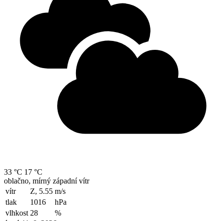
33 °C
17 °C
oblačno, mírný západní vítr
vítr
Z, 5.55
m/s
tlak
1016
hPa
vlhkost
28
%