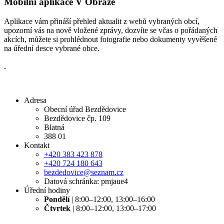
Mobilní aplikace V Obraze
Aplikace vám přináší přehled aktualit z webů vybraných obcí,
upozorní vás na nově vložené zprávy, dozvíte se včas o pořádaných
akcích, můžete si prohlédnout fotografie nebo dokumenty vyvěšené
na úřední desce vybrané obce.
Adresa
Obecní úřad Bezdědovice
Bezdědovice čp. 109
Blatná
388 01
Kontakt
+420 383 423 878
+420 724 180 643
bezdedovice@seznam.cz
Datová schránka: pmjaue4
Úřední hodiny
Pondělí
| 8:00–12:00, 13:00–16:00
Čtvrtek
| 8:00–12:00, 13:00–17:00