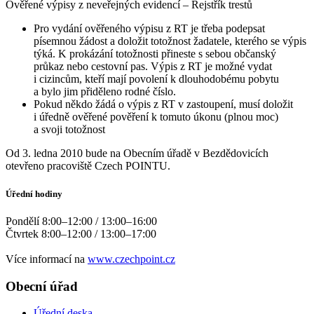
Ověřené výpisy z neveřejných evidencí – Rejstřík trestů
Pro vydání ověřeného výpisu z RT je třeba podepsat
písemnou žádost a doložit totožnost žadatele, kterého se výpis
týká. K prokázání totožnosti přineste s sebou občanský
průkaz nebo cestovní pas. Výpis z RT je možné vydat
i cizincům, kteří mají povolení k dlouhodobému pobytu
a bylo jim přiděleno rodné číslo.
Pokud někdo žádá o výpis z RT v zastoupení, musí doložit
i úředně ověřené pověření k tomuto úkonu (plnou moc)
a svoji totožnost
Od 3. ledna 2010 bude na Obecním úřadě v Bezdědovicích
otevřeno pracoviště Czech POINTU.
Úřední hodiny
Pondělí 8:00–12:00 / 13:00–16:00
Čtvrtek 8:00–12:00 / 13:00–17:00
Více informací na
www.czechpoint.cz
Obecní úřad
Úřední deska