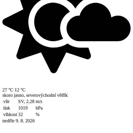
27 °C
12 °C
skoro jasno, severovýchodní větřík
vítr
SV, 2.28
m/s
tlak
1019
hPa
vlhkost
32
%
neděle 9. 8. 2026