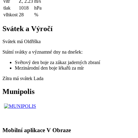
vítr
Z, 2.23
m/s
tlak
1018
hPa
vlhkost
28
%
Svátek a Výročí
Svátek má
Oldřiška
Státní svátky a významné dny na dnešek:
Světový den boje za zákaz jaderných zbraní
Mezinárodní den boje lékařů za mír
Zítra má svátek
Lada
Munipolis
Mobilní aplikace V Obraze