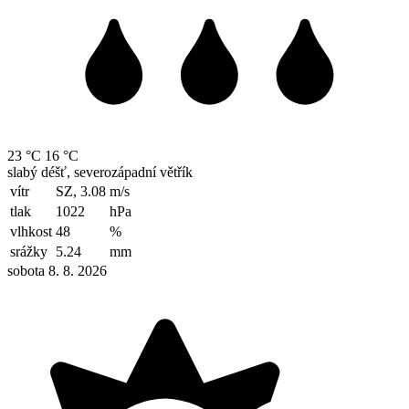
23 °C
16 °C
slabý déšť, severozápadní větřík
vítr
SZ, 3.08
m/s
tlak
1022
hPa
vlhkost
48
%
srážky
5.24
mm
sobota 8. 8. 2026