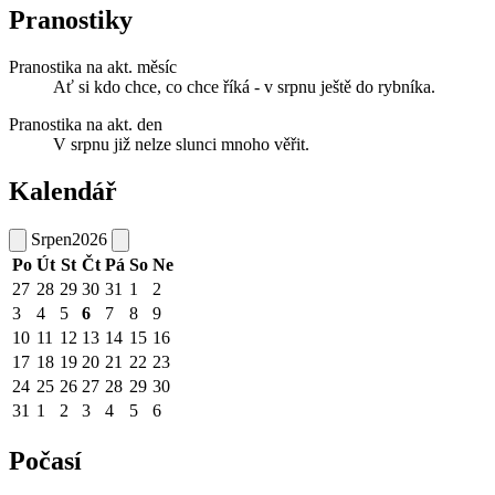
Pranostiky
Pranostika na akt. měsíc
Ať si kdo chce, co chce říká - v srpnu ještě do rybníka.
Pranostika na akt. den
V srpnu již nelze slunci mnoho věřit.
Kalendář
Srpen
2026
Po
Út
St
Čt
Pá
So
Ne
27
28
29
30
31
1
2
3
4
5
6
7
8
9
10
11
12
13
14
15
16
17
18
19
20
21
22
23
24
25
26
27
28
29
30
31
1
2
3
4
5
6
Počasí