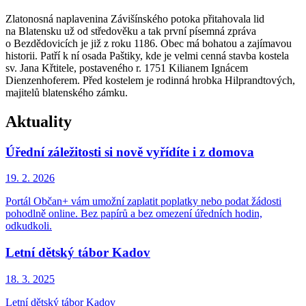
Zlatonosná naplavenina Závišínského potoka přitahovala lid
na Blatensku už od středověku a tak první písemná zpráva
o Bezdědovicích je již z roku 1186. Obec má bohatou a zajímavou
historii. Patří k ní osada Paštiky, kde je velmi cenná stavba kostela
sv. Jana Křtitele, postaveného r. 1751 Kilianem Ignácem
Dienzenhoferem. Před kostelem je rodinná hrobka Hilprandtových,
majitelů blatenského zámku.
Aktuality
Úřední záležitosti si nově vyřídíte i z domova
19. 2.
2026
Portál Občan+ vám umožní zaplatit poplatky nebo podat žádosti
pohodlně online. Bez papírů a bez omezení úředních hodin,
odkudkoli.
Letní dětský tábor Kadov
18. 3.
2025
Letní dětský tábor Kadov