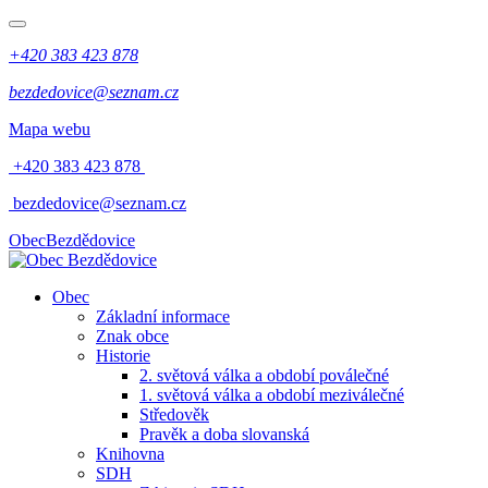
+420 383 423 878
bezdedovice@seznam.cz
Mapa webu
+420 383 423 878
bezdedovice@seznam.cz
Obec
Bezdědovice
Obec
Základní informace
Znak obce
Historie
2. světová válka a období poválečné
1. světová válka a období meziválečné
Středověk
Pravěk a doba slovanská
Knihovna
SDH