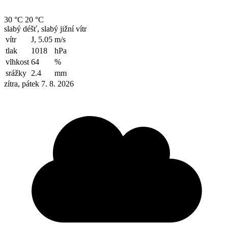
30 °C
20 °C
slabý déšť, slabý jižní vítr
vítr
J, 5.05
m/s
tlak
1018
hPa
vlhkost
64
%
srážky
2.4
mm
zítra, pátek 7. 8. 2026