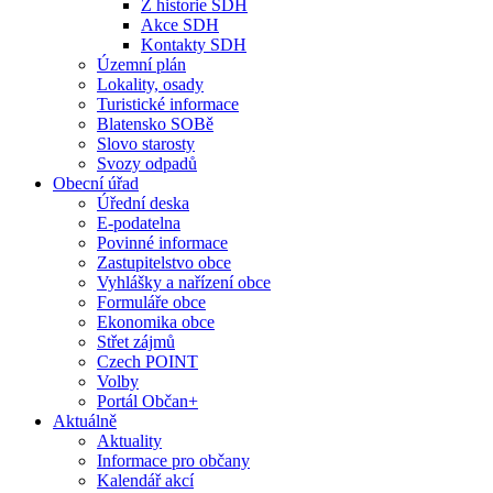
Z historie SDH
Akce SDH
Kontakty SDH
Územní plán
Lokality, osady
Turistické informace
Blatensko SOBě
Slovo starosty
Svozy odpadů
Obecní úřad
Úřední deska
E-podatelna
Povinné informace
Zastupitelstvo obce
Vyhlášky a nařízení obce
Formuláře obce
Ekonomika obce
Střet zájmů
Czech POINT
Volby
Portál Občan+
Aktuálně
Aktuality
Informace pro občany
Kalendář akcí