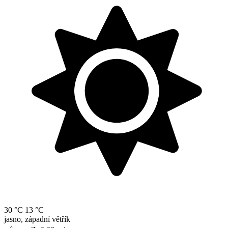
30 °C
13 °C
jasno, západní větřík