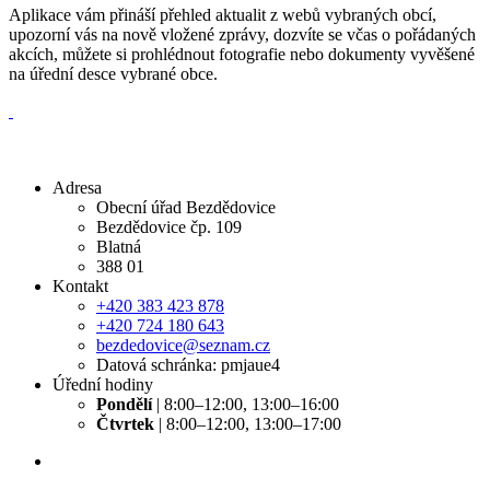
Aplikace vám přináší přehled aktualit z webů vybraných obcí,
upozorní vás na nově vložené zprávy, dozvíte se včas o pořádaných
akcích, můžete si prohlédnout fotografie nebo dokumenty vyvěšené
na úřední desce vybrané obce.
Adresa
Obecní úřad Bezdědovice
Bezdědovice čp. 109
Blatná
388 01
Kontakt
+420 383 423 878
+420 724 180 643
bezdedovice@seznam.cz
Datová schránka: pmjaue4
Úřední hodiny
Pondělí
| 8:00–12:00, 13:00–16:00
Čtvrtek
| 8:00–12:00, 13:00–17:00