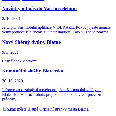
Novinky od nás do Vašeho telefonu
8. 10.
2021
Je tu pro Vás mobilní aplikace V OBRAZE. Pokud ji ještě nemáte,
velmi jednoduše a rychle si ji nainstalujete. Tato služba je zdarma.
Nový Sběrný dvůr v Blatné
9. 3.
2021
Celý článek v příloze
Komunální služby Blatenska
26. 10.
2020
Informovat o zahájení nového projektu Komunální služby na
Blatensku. V rámci tohoto projektu došlo k otevření provozu
prádelny.
Oficiální stránky města Blatná