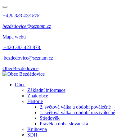
+420 383 423 878
bezdedovice@seznam.cz
Mapa webu
+420 383 423 878
bezdedovice@seznam.cz
Obec
Bezdědovice
Obec
Základní informace
Znak obce
Historie
2. světová válka a období poválečné
1. světová válka a období meziválečné
Středověk
Pravěk a doba slovanská
Knihovna
SDH