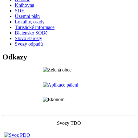
Knihovna
SDH
Územní plán
Lokality, osady
Turistické informace
Blatensko SOBě
Slovo starosty
Svozy odpadů
Odkazy
Svozy TDO