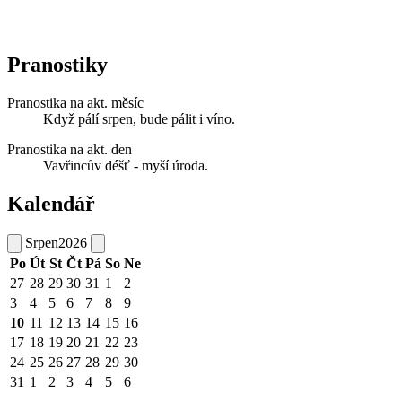
Pranostiky
Pranostika na akt. měsíc
Když pálí srpen, bude pálit i víno.
Pranostika na akt. den
Vavřincův déšť - myší úroda.
Kalendář
Srpen
2026
Po
Út
St
Čt
Pá
So
Ne
27
28
29
30
31
1
2
3
4
5
6
7
8
9
10
11
12
13
14
15
16
17
18
19
20
21
22
23
24
25
26
27
28
29
30
31
1
2
3
4
5
6