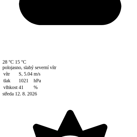
28 °C
15 °C
polojasno, slabý severní vítr
vítr
S, 5.04
m/s
tlak
1021
hPa
vlhkost
41
%
středa 12. 8. 2026