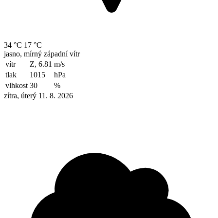
34 °C
17 °C
jasno, mírný západní vítr
vítr
Z, 6.81
m/s
tlak
1015
hPa
vlhkost
30
%
zítra, úterý 11. 8. 2026