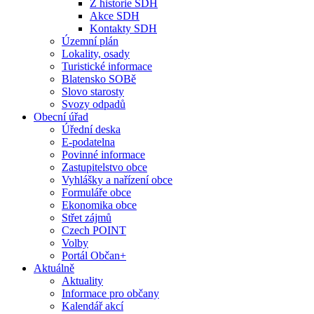
Z historie SDH
Akce SDH
Kontakty SDH
Územní plán
Lokality, osady
Turistické informace
Blatensko SOBě
Slovo starosty
Svozy odpadů
Obecní úřad
Úřední deska
E-podatelna
Povinné informace
Zastupitelstvo obce
Vyhlášky a nařízení obce
Formuláře obce
Ekonomika obce
Střet zájmů
Czech POINT
Volby
Portál Občan+
Aktuálně
Aktuality
Informace pro občany
Kalendář akcí