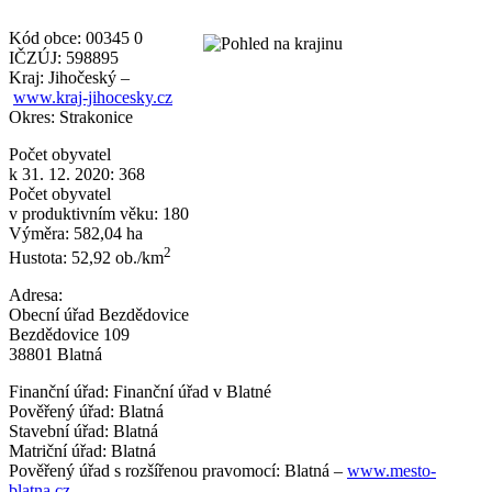
Kód obce: 00345 0
IČZÚJ: 598895
Kraj: Jihočeský –
www.kraj-jihocesky.cz
Okres: Strakonice
Počet obyvatel
k 31. 12. 2020: 368
Počet obyvatel
v produktivním věku: 180
Výměra: 582,04 ha
2
Hustota: 52,92 ob./km
Adresa:
Obecní úřad Bezdědovice
Bezdědovice 109
38801 Blatná
Finanční úřad: Finanční úřad v Blatné
Pověřený úřad: Blatná
Stavební úřad: Blatná
Matriční úřad: Blatná
Pověřený úřad s rozšířenou pravomocí: Blatná –
www.mesto-
blatna.cz